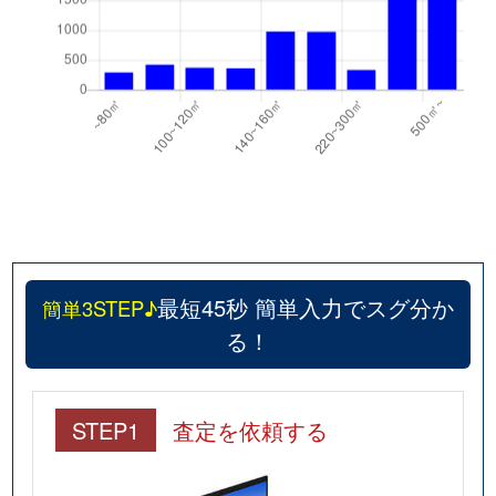
最短45秒 簡単入力でスグ分か
簡単3STEP♪
る！
STEP1
査定を依頼する