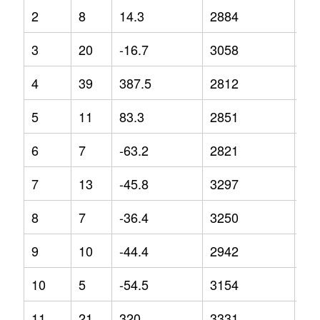
2
8
14.3
2884
-4.
3
20
-16.7
3058
3.4
4
39
387.5
2812
0.3
5
11
83.3
2851
-7.
6
7
-63.2
2821
1.6
7
13
-45.8
3297
12
8
7
-36.4
3250
17
9
10
-44.4
2942
5.6
10
5
-54.5
3154
-2.
11
21
320
3331
0.2