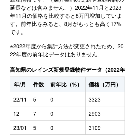
延長などは含みません。）2022年11月と2023
年11月の価格を比較すると8万円増加していま
す。前年比をみると、8月がもっとも高く17%
です。
※2022年度から集計方法が変更されたため、20
22年度の前年比データはありません。
高知県のレインズ新規登録物件データ（2022年11月～
年/月
件数
前年比（%）
価格（万円）
前
22/11
5
0
3323
0
12
7
0
2903
0
23/01
5
0
3109
2.4