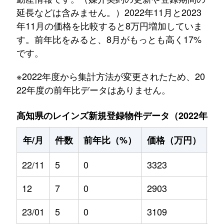
延長などは含みません。）2022年11月と2023
年11月の価格を比較すると8万円増加していま
す。前年比をみると、8月がもっとも高く17%
です。
※2022年度から集計方法が変更されたため、20
22年度の前年比データはありません。
高知県のレインズ新規登録物件データ（2022年11月～
年/月
件数
前年比（%）
価格（万円）
前
22/11
5
0
3323
0
12
7
0
2903
0
23/01
5
0
3109
2.4