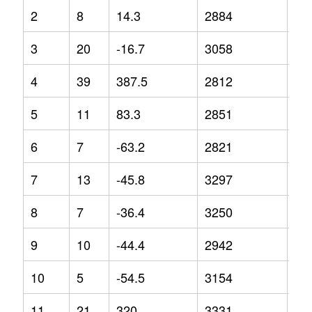
2
8
14.3
2884
-4.
3
20
-16.7
3058
3.4
4
39
387.5
2812
0.3
5
11
83.3
2851
-7.
6
7
-63.2
2821
1.6
7
13
-45.8
3297
12
8
7
-36.4
3250
17
9
10
-44.4
2942
5.6
10
5
-54.5
3154
-2.
11
21
320
3331
0.2