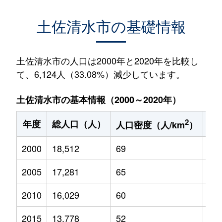
土佐清水市の基礎情報
土佐清水市の人口は2000年と2020年を比較し
て、6,124人（33.08%）減少しています。
土佐清水市の基本情報（2000～2020年）
2
年度
総人口（人）
1
人口密度（人/km
）
2000
18,512
69
2,3
2005
17,281
65
1,9
2010
16,029
60
1,5
2015
13,778
52
1,1