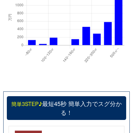
最短45秒 簡単入力でスグ分か
簡単3STEP♪
る！