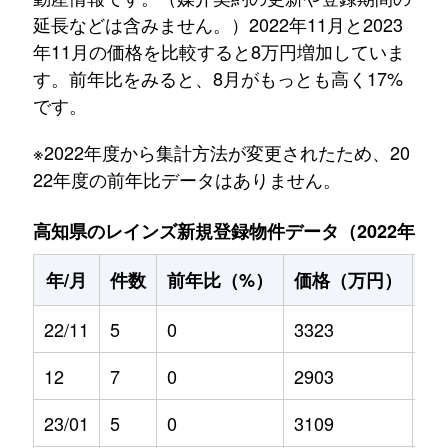
延長などは含みません。）2022年11月と2023
年11月の価格を比較すると8万円増加していま
す。前年比をみると、8月がもっとも高く17%
です。
※2022年度から集計方法が変更されたため、20
22年度の前年比データはありません。
高知県のレインズ新規登録物件データ（2022年11月～
年/月
件数
前年比（%）
価格（万円）
前
22/11
5
0
3323
0
12
7
0
2903
0
23/01
5
0
3109
2.4