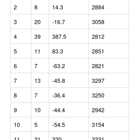
2
8
14.3
2884
-4.
3
20
-16.7
3058
3.4
4
39
387.5
2812
0.3
5
11
83.3
2851
-7.
6
7
-63.2
2821
1.6
7
13
-45.8
3297
12
8
7
-36.4
3250
17
9
10
-44.4
2942
5.6
10
5
-54.5
3154
-2.
11
21
320
3331
0.2