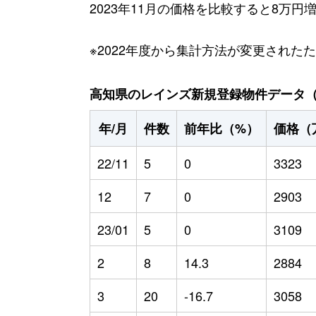
2023年11月の価格を比較すると8万
※2022年度から集計方法が変更された
高知県のレインズ新規登録物件データ（20
年/月
件数
前年比（%）
価格（
22/11
5
0
3323
12
7
0
2903
23/01
5
0
3109
2
8
14.3
2884
3
20
-16.7
3058