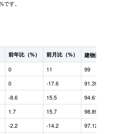
7%です。
2
前年比（%）
前月比（%）
）
建物面積（m
）
0
11
99
0
0
-17.6
91.39
0
-8.6
15.5
94.61
-
1.7
15.7
98.89
-
-2.2
-14.2
97.12
1