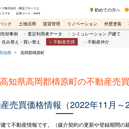
ーズ株式会社（東証グロース上
初めての方へ
ビスです 証券コード：4445
バック
土地活用
賃貸管理
リノベーション
外壁塗装
ライン講座
リビンマガジンBiz
不動産売却ご相談デスク
別売却事例
査定利用者データ
シミュレーション 戸建て
住み替え・買い替え
不動産売買
不動産仲介
高知県
高岡郡檮原町
高知県高岡郡檮原町の不動産売
売買価格情報（2022年11月～2
建て不動産情報です。（媒介契約の更新や登録期間の延長