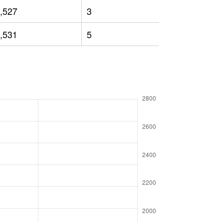
,527
3
1,560
,531
5
1,513