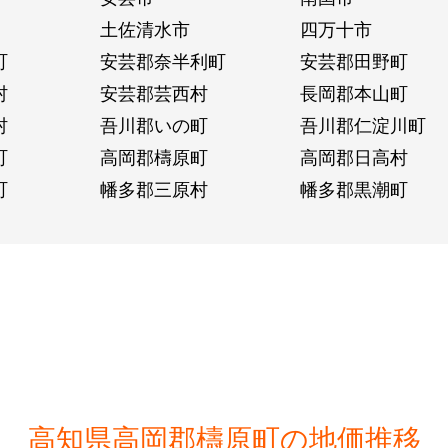
土佐清水市
四万十市
町
安芸郡奈半利町
安芸郡田野町
村
安芸郡芸西村
長岡郡本山町
村
吾川郡いの町
吾川郡仁淀川町
町
高岡郡檮原町
高岡郡日高村
町
幡多郡三原村
幡多郡黒潮町
高知県高岡郡檮原町の地価推移