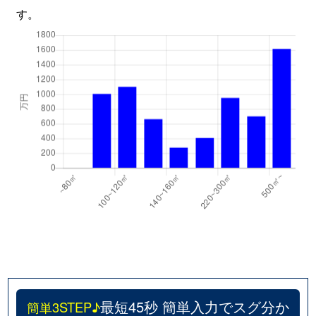
す。
最短45秒 簡単入力でスグ分か
簡単3STEP♪