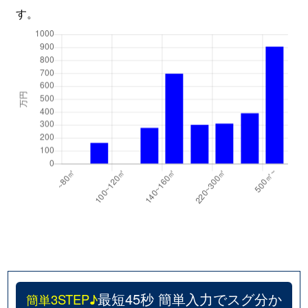
す。
最短45秒 簡単入力でスグ分か
簡単3STEP♪