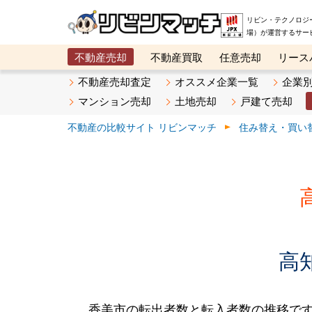
リビン・テクノロジ
場）が運営するサー
不動産売却
不動産買取
任意売却
リース
メタ住宅展示場
ベスト不動産カンパニー
オン
不動産売却査定
オススメ企業一覧
企業
マンション売却
土地売却
戸建て売却
不動産の比較サイト リビンマッチ
住み替え・買い
高
香美市の転出者数と転入者数の推移です。2