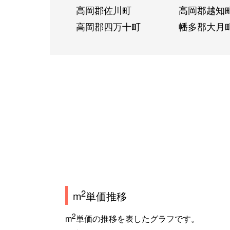
高岡郡佐川町
高岡郡越知
高岡郡四万十町
幡多郡大月
2
m
単価推移
2
m
単価の推移を表したグラフです。