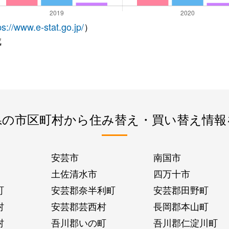
ps://www.e-stat.go.jp/
）
成
県の市区町村から住み替え・買い替え情報
安芸市
南国市
土佐清水市
四万十市
町
安芸郡奈半利町
安芸郡田野町
村
安芸郡芸西村
長岡郡本山町
村
吾川郡いの町
吾川郡仁淀川町