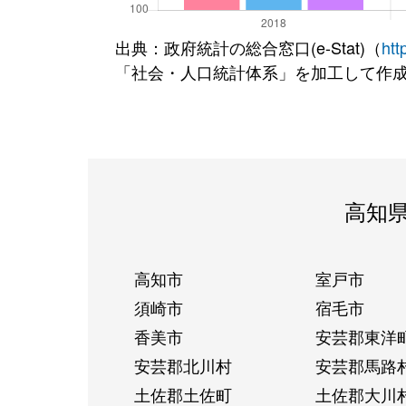
出典：政府統計の総合窓口(e-Stat)（
htt
「社会・人口統計体系」を加工して作
高知
高知市
室戸市
須崎市
宿毛市
香美市
安芸郡東洋
安芸郡北川村
安芸郡馬路
土佐郡土佐町
土佐郡大川