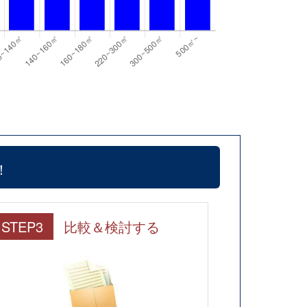
！
STEP3
比較＆検討する