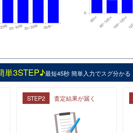
簡単3STEP♪
最短45秒 簡単入力でスグ分かる
STEP2
査定結果が届く