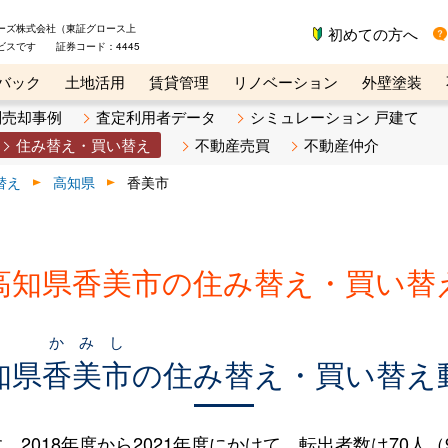
ーズ株式会社（東証グロース上
初めての方へ
ビスです 証券コード：4445
バック
土地活用
賃貸管理
リノベーション
外壁塗装
ライン講座
リビンマガジンBiz
不動産売却ご相談デスク
別売却事例
査定利用者データ
シミュレーション 戸建て
住み替え・買い替え
不動産売買
不動産仲介
替え
高知県
香美市
高知県香美市の住み替え・買い替
かみし
知県
香美市
の住み替え・買い替え
018年度から2021年度にかけて、転出者数は70人（9.