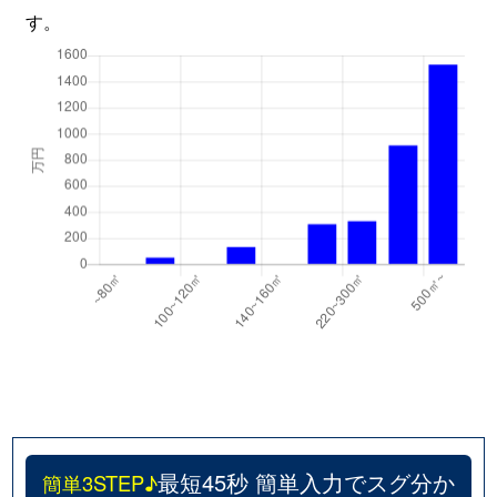
す。
最短45秒 簡単入力でスグ分か
簡単3STEP♪