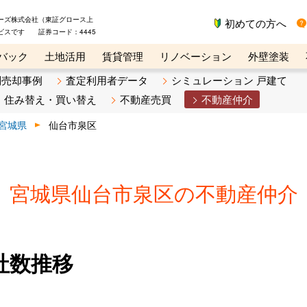
ーズ株式会社（東証グロース上
初めての方へ
ビスです 証券コード：4445
バック
土地活用
賃貸管理
リノベーション
外壁塗装
ライン講座
リビンマガジンBiz
不動産売却ご相談デスク
別売却事例
査定利用者データ
シミュレーション 戸建て
住み替え・買い替え
不動産売買
不動産仲介
宮城県
仙台市泉区
宮城県仙台市泉区の不動産仲介
社数推移