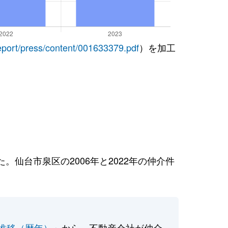
report/press/content/001633379.pdf
）を加工
仙台市泉区の2006年と2022年の仲介件
推移（暦年）
」から、不動産会社が仲介