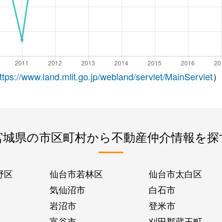
ttps://www.land.mlit.go.jp/webland/servlet/MainServlet
）
宮城県の市区町村から不動産仲介情報を探
野区
仙台市若林区
仙台市太白区
気仙沼市
白石市
岩沼市
登米市
富谷市
刈田郡蔵王町