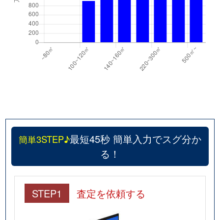
最短45秒 簡単入力でスグ分か
簡単3STEP♪
る！
STEP1
査定を依頼する