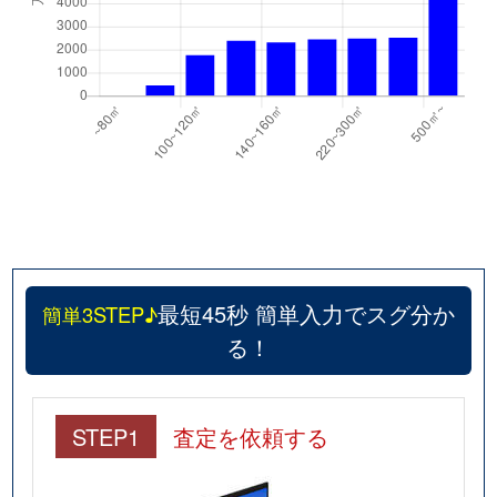
最短45秒 簡単入力でスグ分か
簡単3STEP♪
る！
STEP1
査定を依頼する