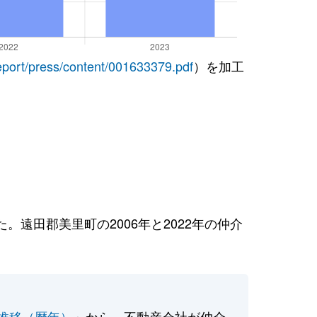
report/press/content/001633379.pdf
）を加工
遠田郡美里町の2006年と2022年の仲介
推移（暦年）
」から、不動産会社が仲介