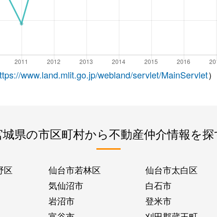
ttps://www.land.mlit.go.jp/webland/servlet/MainServlet
）
宮城県の市区町村から不動産仲介情報を探
野区
仙台市若林区
仙台市太白区
気仙沼市
白石市
岩沼市
登米市
富谷市
刈田郡蔵王町