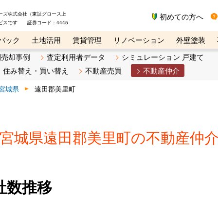
ーズ株式会社（東証グロース上
初めての方へ
ビスです 証券コード：4445
バック
土地活用
賃貸管理
リノベーション
外壁塗装
ライン講座
リビンマガジンBiz
不動産売却ご相談デスク
別売却事例
査定利用者データ
シミュレーション 戸建て
住み替え・買い替え
不動産売買
不動産仲介
宮城県
遠田郡美里町
宮城県遠田郡美里町の不動産仲
社数推移