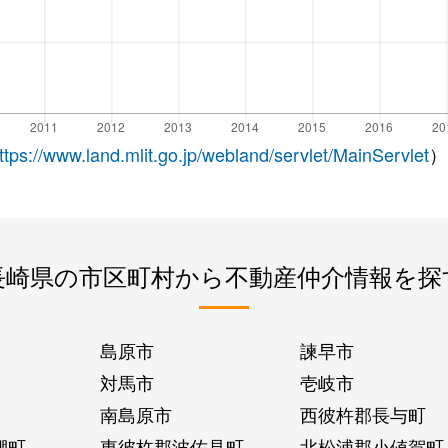
ttps://www.land.mlit.go.jp/webland/servlet/MainServlet
）
長崎県の市区町村から不動産仲介情報を探
島原市
諫早市
対馬市
壱岐市
南島原市
西彼杵郡長与町
棚町
東彼杵郡波佐見町
北松浦郡小値賀町