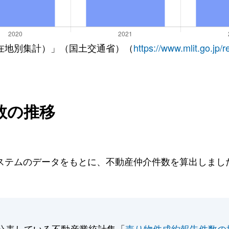
在地別集計）」（国土交通省）（
https://www.mlit.go.jp/
数の推移
テムのデータをもとに、不動産仲介件数を算出しました。
公表している不動産業統計集「
売り物件成約報告件数の