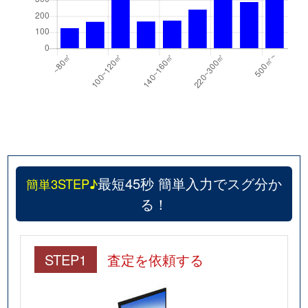
最短45秒 簡単入力でスグ分か
簡単3STEP♪
る！
STEP1
査定を依頼する