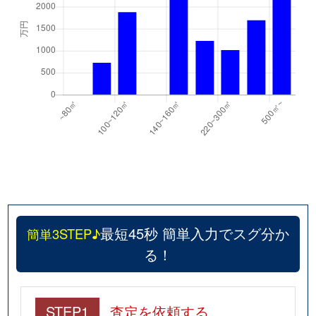
最短45秒 簡単入力でスグ分か
簡単3STEP♪
る！
STEP1
査定を依頼する