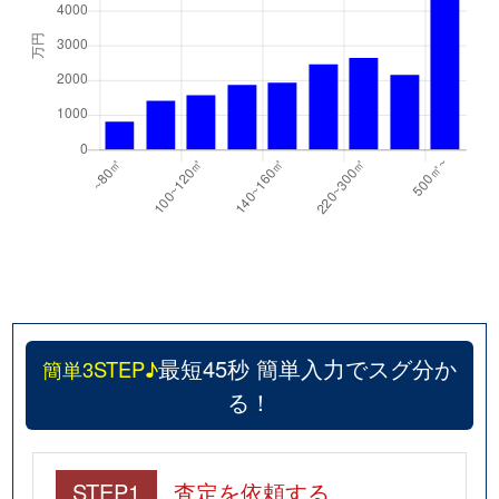
最短45秒 簡単入力でスグ分か
簡単3STEP♪
る！
STEP1
査定を依頼する