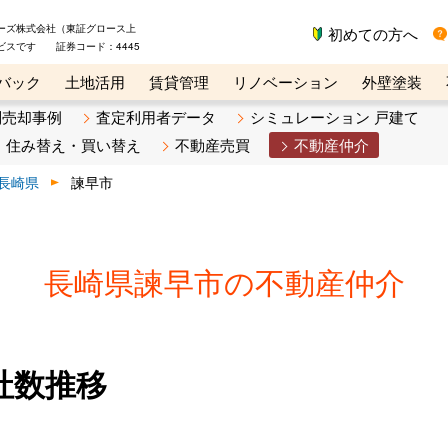
ーズ株式会社（東証グロース上
初めての方へ
ビスです 証券コード：4445
バック
土地活用
賃貸管理
リノベーション
外壁塗装
ライン講座
リビンマガジンBiz
不動産売却ご相談デスク
別売却事例
査定利用者データ
シミュレーション 戸建て
住み替え・買い替え
不動産売買
不動産仲介
長崎県
諫早市
長崎県諫早市の不動産仲介
社数推移