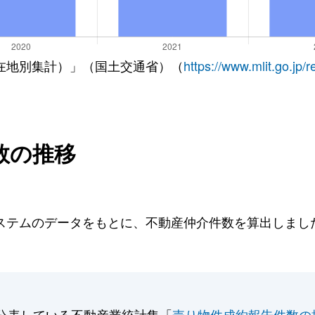
在地別集計）」（国土交通省）（
https://www.mlit.go.jp/
数の推移
テムのデータをもとに、不動産仲介件数を算出しました。
公表している不動産業統計集「
売り物件成約報告件数の