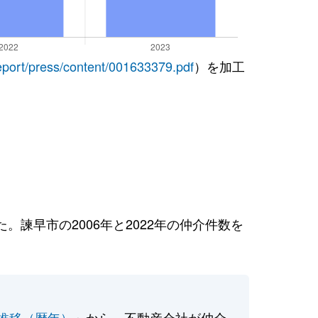
report/press/content/001633379.pdf
）を加工
諫早市の2006年と2022年の仲介件数を
推移（暦年）
」から、不動産会社が仲介