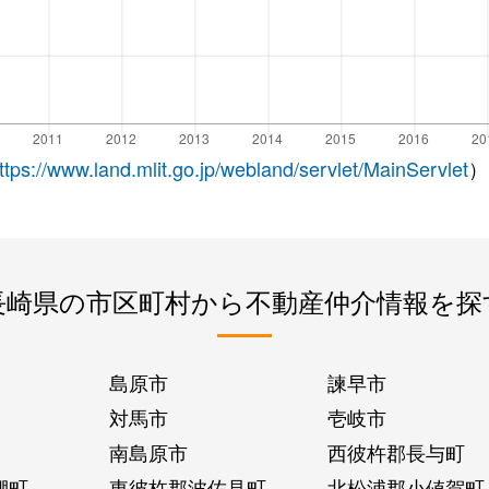
ttps://www.land.mlit.go.jp/webland/servlet/MainServlet
）
長崎県の市区町村から不動産仲介情報を探
島原市
諫早市
対馬市
壱岐市
南島原市
西彼杵郡長与町
棚町
東彼杵郡波佐見町
北松浦郡小値賀町