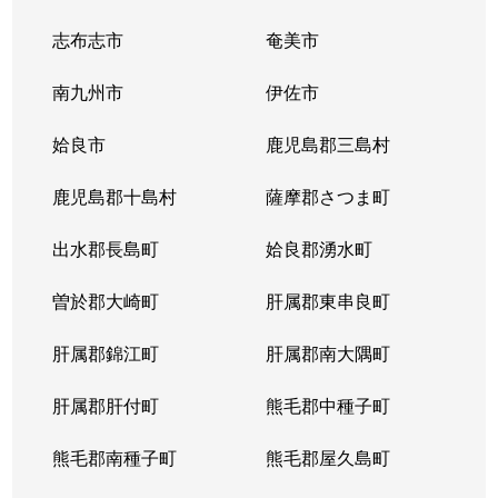
志布志市
奄美市
南九州市
伊佐市
姶良市
鹿児島郡三島村
鹿児島郡十島村
薩摩郡さつま町
出水郡長島町
姶良郡湧水町
曽於郡大崎町
肝属郡東串良町
肝属郡錦江町
肝属郡南大隅町
肝属郡肝付町
熊毛郡中種子町
熊毛郡南種子町
熊毛郡屋久島町