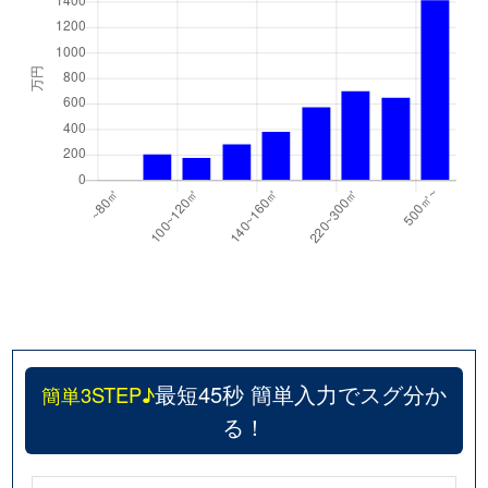
最短45秒 簡単入力でスグ分か
簡単3STEP♪
る！