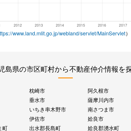
ttps://www.land.mlit.go.jp/webland/servlet/MainServlet
）
児島県の市区町村から不動産仲介情報を
枕崎市
阿久根市
垂水市
薩摩川内市
いちき串木野市
南さつま市
伊佐市
姶良市
ま町
出水郡長島町
姶良郡湧水町