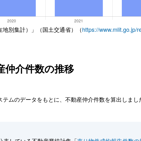
在地別集計）」（国土交通省）（
https://www.mlit.go.jp/
産仲介件数の推移
テムのデータをもとに、不動産仲介件数を算出しました。
。
公表している不動産業統計集「
売り物件成約報告件数の