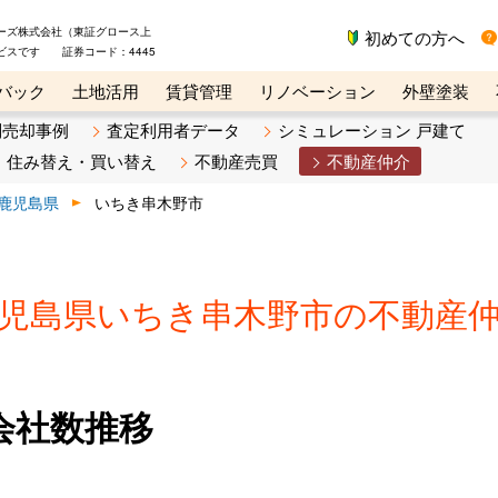
ーズ株式会社（東証グロース上
初めての方へ
ビスです 証券コード：4445
バック
土地活用
賃貸管理
リノベーション
外壁塗装
ライン講座
リビンマガジンBiz
不動産売却ご相談デスク
別売却事例
査定利用者データ
シミュレーション 戸建て
住み替え・買い替え
不動産売買
不動産仲介
鹿児島県
いちき串木野市
児島県いちき串木野市の不動産
会社数推移