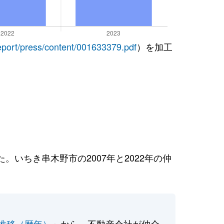
report/press/content/001633379.pdf
）を加工
いちき串木野市の2007年と2022年の仲
推移（暦年）
」から、不動産会社が仲介