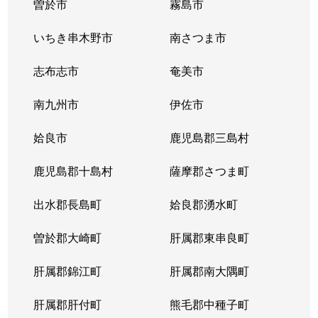
曽於市
霧島市
いちき串木野市
南さつま市
志布志市
奄美市
南九州市
伊佐市
姶良市
鹿児島郡三島村
鹿児島郡十島村
薩摩郡さつま町
出水郡長島町
姶良郡湧水町
曽於郡大崎町
肝属郡東串良町
肝属郡錦江町
肝属郡南大隅町
肝属郡肝付町
熊毛郡中種子町