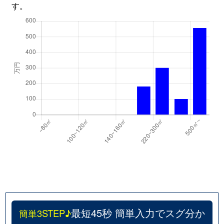
す。
最短45秒 簡単入力でスグ分か
簡単3STEP♪