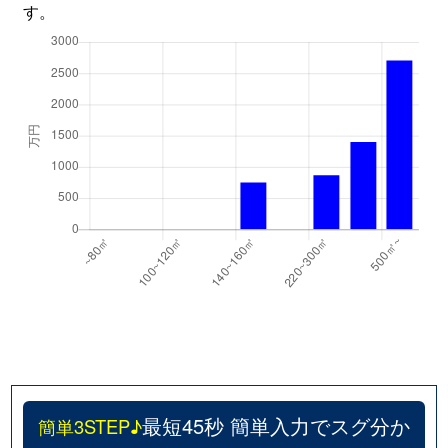
す。
最短45秒 簡単入力でスグ分か
簡単3STEP♪