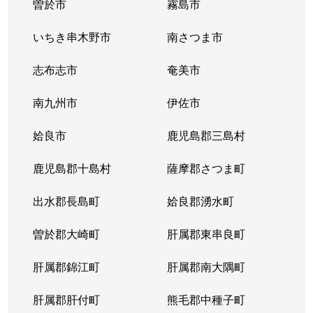
曽於市
霧島市
いちき串木野市
南さつま市
志布志市
奄美市
南九州市
伊佐市
姶良市
鹿児島郡三島村
鹿児島郡十島村
薩摩郡さつま町
出水郡長島町
姶良郡湧水町
曽於郡大崎町
肝属郡東串良町
肝属郡錦江町
肝属郡南大隅町
肝属郡肝付町
熊毛郡中種子町