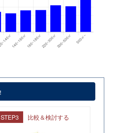
！
STEP3
比較＆検討する