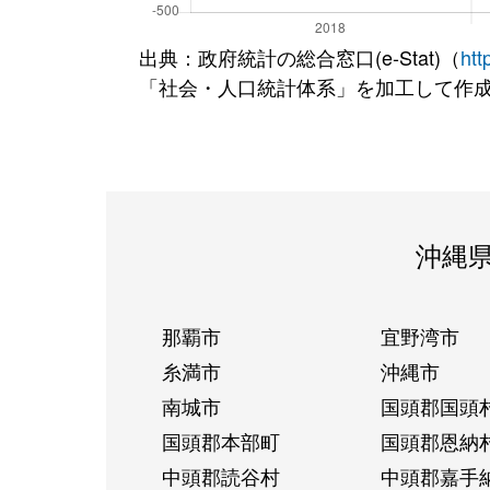
出典：政府統計の総合窓口(e-Stat)（
htt
「社会・人口統計体系」を加工して作
沖縄
那覇市
宜野湾市
糸満市
沖縄市
南城市
国頭郡国頭
国頭郡本部町
国頭郡恩納
中頭郡読谷村
中頭郡嘉手