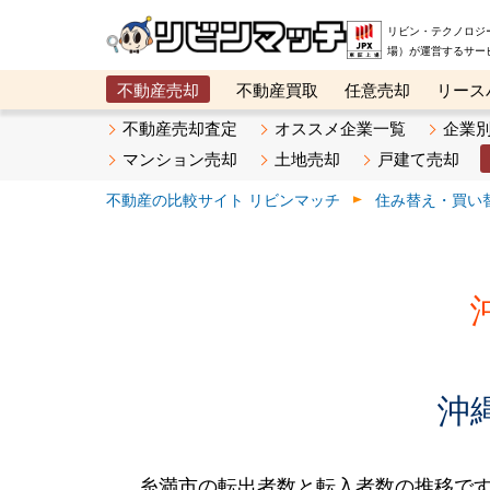
リビン・テクノロジ
場）が運営するサー
不動産売却
不動産買取
任意売却
リース
メタ住宅展示場
ベスト不動産カンパニー
オン
不動産売却査定
オススメ企業一覧
企業
マンション売却
土地売却
戸建て売却
不動産の比較サイト リビンマッチ
住み替え・買い
沖
糸満市の転出者数と転入者数の推移です。2