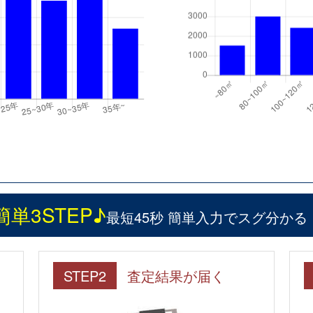
簡単3STEP♪
最短45秒 簡単入力でスグ分かる
STEP2
査定結果が届く