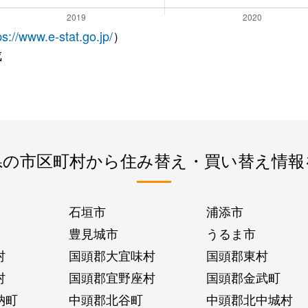
ps://www.e-stat.go.jp/
）
成
県の市区町村から住み替え・買い替え情報
石垣市
浦添市
豊見城市
うるま市
村
国頭郡大宜味村
国頭郡東村
村
国頭郡宜野座村
国頭郡金武町
納町
中頭郡北谷町
中頭郡北中城村