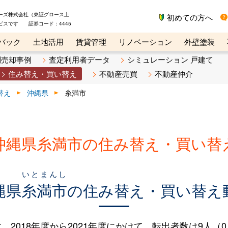
ーズ株式会社（東証グロース上
初めての方へ
ビスです 証券コード：4445
バック
土地活用
賃貸管理
リノベーション
外壁塗装
ライン講座
リビンマガジンBiz
不動産売却ご相談デスク
別売却事例
査定利用者データ
シミュレーション 戸建て
住み替え・買い替え
不動産売買
不動産仲介
替え
沖縄県
糸満市
沖縄県糸満市の住み替え・買い替
いとまんし
縄県
糸満市
の住み替え・買い替え
018年度から2021年度にかけて、転出者数は9人（0.3