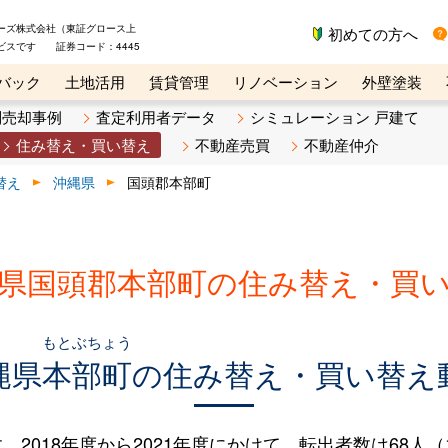
ーズ株式会社（東証グロース上
初めての方へ
ビスです 証券コード：4445
バック
土地活用
賃貸管理
リノベーション
外壁塗装
ライン講座
リビンマガジンBiz
不動産売却ご相談デスク
別売却事例
査定利用者データ
シミュレーション 戸建て
住み替え・買い替え
不動産売買
不動産仲介
替え
沖縄県
国頭郡本部町
県国頭郡本部町の住み替え・買
もとぶちょう
縄県
本部町
の住み替え・買い替え
018年度から2021年度にかけて、転出者数は68人（10