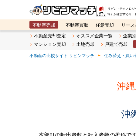
リビン・テクノロジ
場）が運営するサー
不動産売却
不動産買取
任意売却
リース
メタ住宅展示場
ベスト不動産カンパニー
オン
不動産売却査定
オススメ企業一覧
企業
マンション売却
土地売却
戸建て売却
不動産の比較サイト リビンマッチ
住み替え・買い
沖縄
沖
本部町の転出者数と転入者数の推移です。2