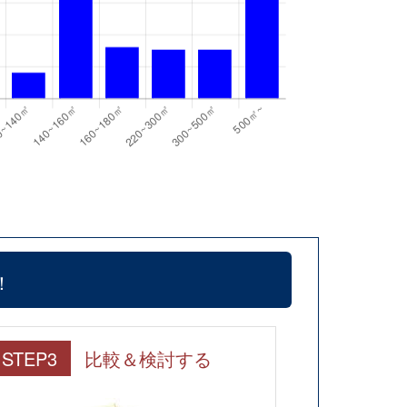
！
STEP3
比較＆検討する