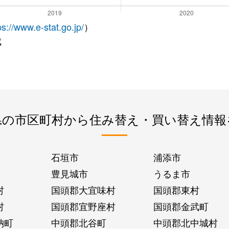
ps://www.e-stat.go.jp/
）
成
県の市区町村から住み替え・買い替え情報
石垣市
浦添市
豊見城市
うるま市
村
国頭郡大宜味村
国頭郡東村
村
国頭郡宜野座村
国頭郡金武町
納町
中頭郡北谷町
中頭郡北中城村