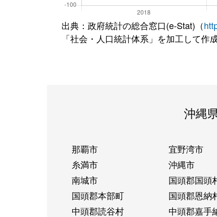
出典：政府統計の総合窓口(e-Stat)（
htt
「社会・人口統計体系」を加工して作
沖縄
那覇市
宜野湾市
糸満市
沖縄市
南城市
国頭郡国頭
国頭郡本部町
国頭郡恩納
中頭郡読谷村
中頭郡嘉手