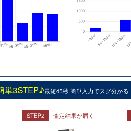
簡単3STEP♪
最短45秒 簡単入力でスグ分かる
STEP2
査定結果が届く