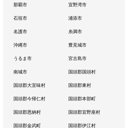
那覇市
宜野湾市
石垣市
浦添市
名護市
糸満市
沖縄市
豊見城市
うるま市
宮古島市
南城市
国頭郡国頭村
国頭郡大宜味村
国頭郡東村
国頭郡今帰仁村
国頭郡本部町
国頭郡恩納村
国頭郡宜野座村
国頭郡金武町
国頭郡伊江村