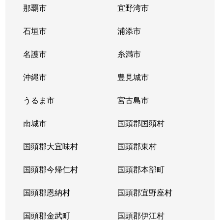
那覇市
宜野湾市
石垣市
浦添市
名護市
糸満市
沖縄市
豊見城市
うるま市
宮古島市
南城市
国頭郡国頭村
国頭郡大宜味村
国頭郡東村
国頭郡今帰仁村
国頭郡本部町
国頭郡恩納村
国頭郡宜野座村
国頭郡金武町
国頭郡伊江村