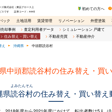
ーズ株式会社（東証グロース上
初めての方へ
ビスです 証券コード：4445
バック
土地活用
賃貸管理
リノベーション
外壁塗装
ライン講座
リビンマガジンBiz
不動産売却ご相談デスク
別売却事例
査定利用者データ
シミュレーション 戸建て
住み替え・買い替え
不動産売買
不動産仲介
替え
沖縄県
中頭郡読谷村
県中頭郡読谷村の住み替え・買
よみたんそん
縄県
読谷村
の住み替え・買い替え
018年度から2021年度にかけて、転出者数は5人（0.3