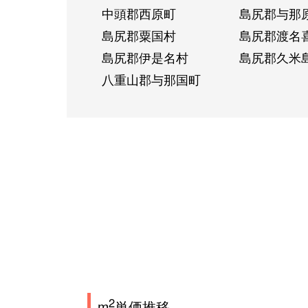
中頭郡西原町
島尻郡与那
島尻郡粟国村
島尻郡渡名
島尻郡伊是名村
島尻郡久米
八重山郡与那国町
2
m
単価推移