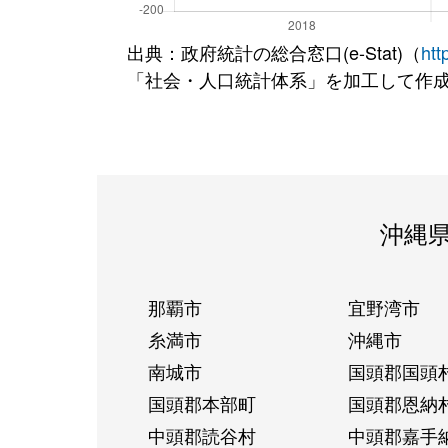
出典：政府統計の総合窓口(e-Stat)（
htt
「社会・人口統計体系」を加工して作
沖縄
那覇市
宜野湾市
糸満市
沖縄市
南城市
国頭郡国頭
国頭郡本部町
国頭郡恩納
中頭郡読谷村
中頭郡嘉手