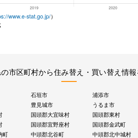
ps://www.e-stat.go.jp/
）
成
県の市区町村から住み替え・買い替え情報
石垣市
浦添市
豊見城市
うるま市
村
国頭郡大宜味村
国頭郡東村
村
国頭郡宜野座村
国頭郡金武町
納町
中頭郡北谷町
中頭郡北中城村