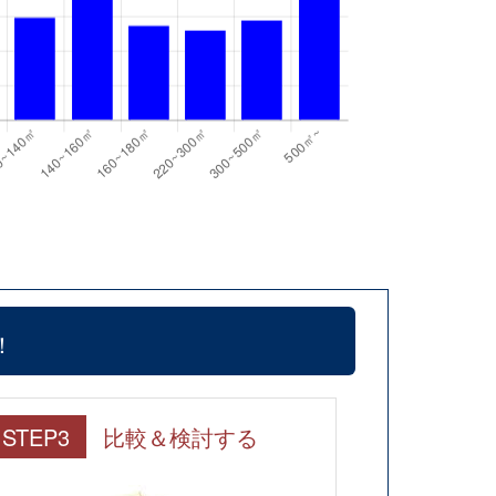
！
STEP3
比較＆検討する