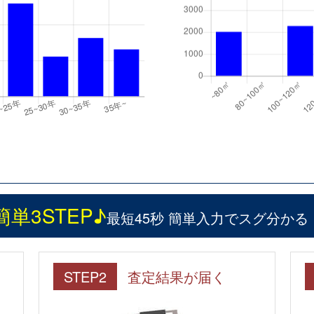
簡単3STEP♪
最短45秒 簡単入力でスグ分かる
STEP2
査定結果が届く