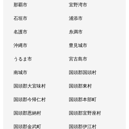
那覇市
宜野湾市
石垣市
浦添市
名護市
糸満市
沖縄市
豊見城市
うるま市
宮古島市
南城市
国頭郡国頭村
国頭郡大宜味村
国頭郡東村
国頭郡今帰仁村
国頭郡本部町
国頭郡恩納村
国頭郡宜野座村
国頭郡金武町
国頭郡伊江村