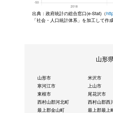
出典：政府統計の総合窓口(e-Stat)（
htt
「社会・人口統計体系」を加工して作
山形
山形市
米沢市
寒河江市
上山市
東根市
尾花沢市
西村山郡河北町
西村山郡西
最上郡金山町
最上郡最上