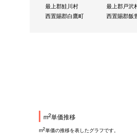
最上郡鮭川村
最上郡戸沢
西置賜郡白鷹町
西置賜郡飯
2
m
単価推移
2
m
単価の推移を表したグラフです。