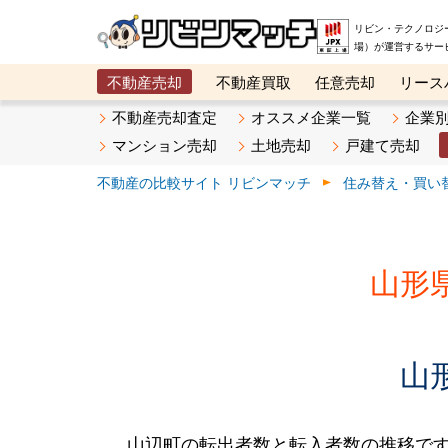
リビン・テクノロジ
場）が運営するサー
不動産売却
不動産買取
任意売却
リース
メタ住宅展示場
ベスト不動産カンパニー
オン
不動産売却査定
オススメ企業一覧
企業
マンション売却
土地売却
戸建て売却
不動産の比較サイト リビンマッチ
住み替え・買い
山形
山
山辺町の転出者数と転入者数の推移です。2