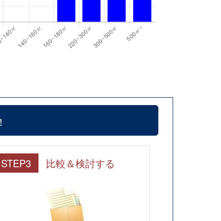
！
STEP3
比較＆検討する