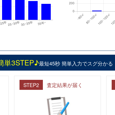
簡単3STEP♪
最短45秒 簡単入力でスグ分かる
STEP2
査定結果が届く