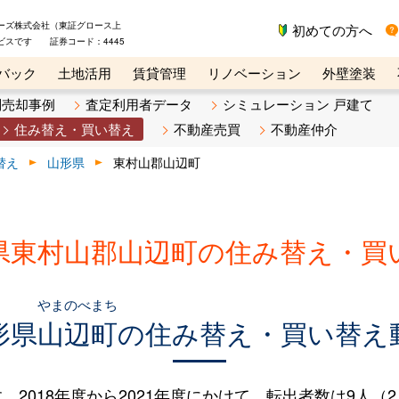
ーズ株式会社（東証グロース上
初めての方へ
ビスです 証券コード：4445
バック
土地活用
賃貸管理
リノベーション
外壁塗装
ライン講座
リビンマガジンBiz
不動産売却ご相談デスク
別売却事例
査定利用者データ
シミュレーション 戸建て
住み替え・買い替え
不動産売買
不動産仲介
替え
山形県
東村山郡山辺町
県東村山郡山辺町の住み替え・買
やまのべまち
形県
山辺町
の住み替え・買い替え
018年度から2021年度にかけて、転出者数は9人（2.7