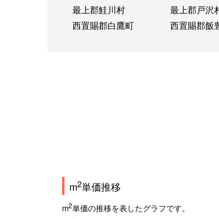
最上郡鮭川村
最上郡戸沢
西置賜郡白鷹町
西置賜郡飯
2
m
単価推移
2
m
単価の推移を表したグラフです。