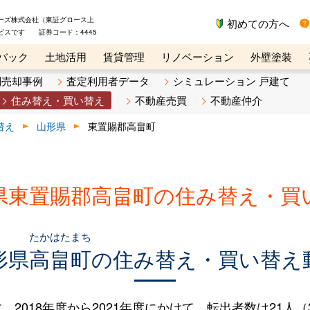
ーズ株式会社（東証グロース上
初めての方へ
ビスです 証券コード：4445
バック
土地活用
賃貸管理
リノベーション
外壁塗装
ライン講座
リビンマガジンBiz
不動産売却ご相談デスク
別売却事例
査定利用者データ
シミュレーション 戸建て
住み替え・買い替え
不動産売買
不動産仲介
替え
山形県
東置賜郡高畠町
県東置賜郡高畠町の住み替え・買
たかはたまち
形県
高畠町
の住み替え・買い替え
018年度から2021年度にかけて、転出者数は21人（3.