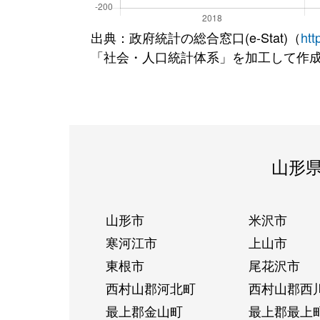
出典：政府統計の総合窓口(e-Stat)（
htt
「社会・人口統計体系」を加工して作
山形
山形市
米沢市
寒河江市
上山市
東根市
尾花沢市
西村山郡河北町
西村山郡西
最上郡金山町
最上郡最上