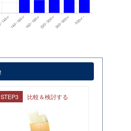
！
STEP3
比較＆検討する