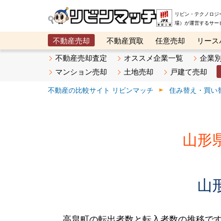
リビン・テクノロジ
場）が運営するサー
不動産売却
不動産買取
任意売却
リース
メタ住宅展示場
ベスト不動産カンパニー
オン
不動産売却査定
オススメ企業一覧
企業
マンション売却
土地売却
戸建て売却
不動産の比較サイト リビンマッチ
住み替え・買い
山形
山
高畠町の転出者数と転入者数の推移です。2