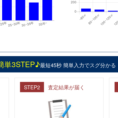
簡単3STEP♪
最短45秒 簡単入力でスグ分かる
STEP2
査定結果が届く