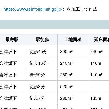
（
https://www.reinfolib.mlit.go.jp/
）を加工して作成
最寄駅
駅徒歩
土地面積
延床面
会津坂下
徒歩45分
800m²
240m²
会津坂下
徒歩16分
210m²
110m²
会津坂下
徒歩9分
250m²
110m²
会津坂下
徒歩8分
520m²
-
会津坂下
徒歩7分
280m²
135m²