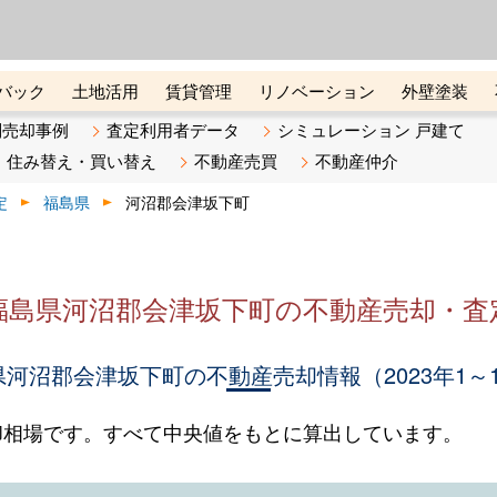
ーズ株式会社（東証グロース上
初めての方へ
ビスです 証券コード：4445
バック
土地活用
賃貸管理
リノベーション
外壁塗装
ライン講座
リビンマガジンBiz
不動産売却ご相談デスク
別売却事例
査定利用者データ
シミュレーション 戸建て
住み替え・買い替え
不動産売買
不動産仲介
定
福島県
河沼郡会津坂下町
福島県河沼郡会津坂下町の不動産売却・査
河沼郡会津坂下町の不動産売却情報（2023年1～
却相場です。すべて中央値をもとに算出しています。