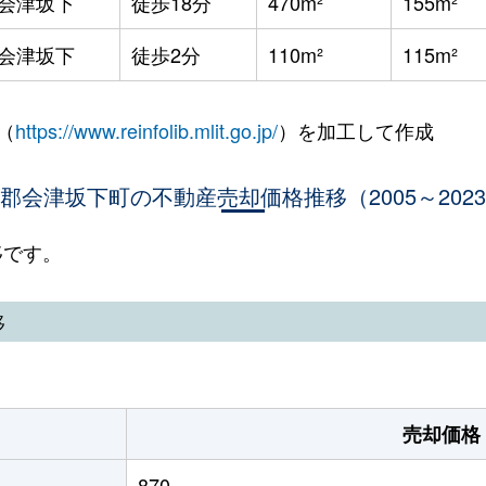
会津坂下
徒歩18分
470m²
155m²
会津坂下
徒歩2分
110m²
115m²
（
https://www.reinfolib.mlit.go.jp/
）を加工して作成
郡会津坂下町の不動産売却価格推移（2005～202
移です。
移
売却価格
870