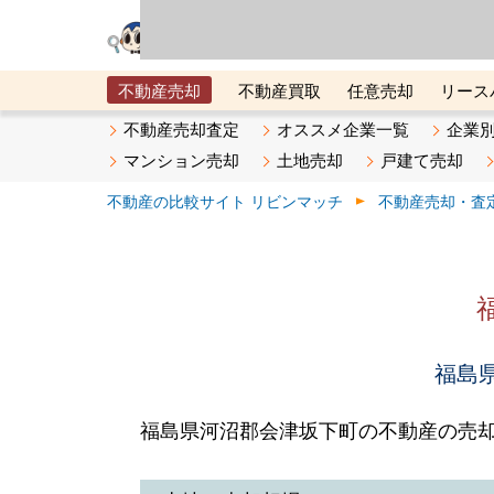
リビン・テクノロジ
場）が運営するサー
不動産売却
不動産買取
任意売却
リース
メタ住宅展示場
ベスト不動産カンパニー
オン
不動産売却査定
オススメ企業一覧
企業
マンション売却
土地売却
戸建て売却
不動産の比較サイト リビンマッチ
不動産売却・査
福島県
福島県河沼郡会津坂下町の不動産の売