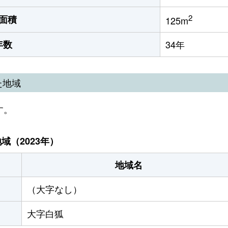
2
面積
125m
年数
34年
た地域
す。
（2023年）
地域名
（大字なし）
大字白狐