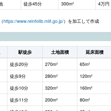
地
徒歩45分
300m²
4万円
（
https://www.reinfolib.mlit.go.jp/
）を加工して作成
駅
駅徒歩
土地面積
延床面積
徒歩20分
270m²
65m²
徒歩9分
280m²
120m²
徒歩10分
320m²
160m²
徒歩11分
200m²
80m²