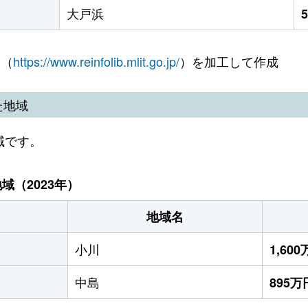
大戸浜
 （
https://www.reinfolib.mlit.go.jp/
）を加工して作成
た地域
域です。
（2023年）
地域名
小川
1,60
中島
895万