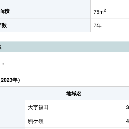
2
面積
75m
年数
7年
域
す。
023年）
地域名
大字福田
駒ケ嶺