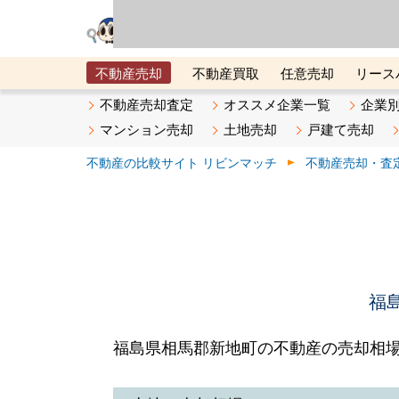
リビン・テクノロジ
場）が運営するサー
不動産売却
不動産買取
任意売却
リース
メタ住宅展示場
ベスト不動産カンパニー
オン
不動産売却査定
オススメ企業一覧
企業
マンション売却
土地売却
戸建て売却
不動産の比較サイト リビンマッチ
不動産売却・査
福
福島県相馬郡新地町の不動産の売却相