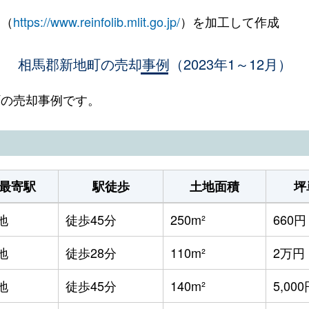
 （
https://www.reinfolib.mlit.go.jp/
）を加工して作成
相馬郡新地町の売却事例（2023年1～12月）
地町の売却事例です。
最寄駅
駅徒歩
土地面積
坪
地
徒歩45分
250m²
660円
地
徒歩28分
110m²
2万円
地
徒歩45分
140m²
5,00