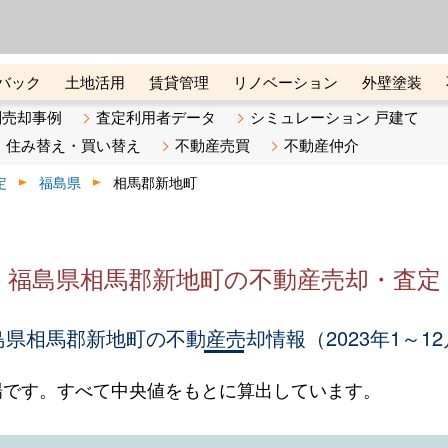
ーズ株式会社（東証グロース上
初めての方へ
ビスです 証券コード：4445
バック
土地活用
賃貸管理
リノベーション
外壁塗装
ライン講座
リビンマガジンBiz
不動産売却ご相談デスク
別売却事例
査定利用者データ
シミュレーション 戸建て
住み替え・買い替え
不動産売買
不動産仲介
定
福島県
相馬郡新地町
福島県相馬郡新地町の不動産売却・査定
島県相馬郡新地町の不動産売却情報（2023年1～12
場です。すべて中央値をもとに算出しています。