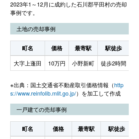
2023年1～12月に成約した石川郡平田村の売却
事例です。
土地の売却事例
町名
価格
最寄駅
駅徒歩
土
大字上蓬田
10万円
小野新町
徒歩2時間
3
※出典：国土交通省不動産取引価格情報（
http
s://www.reinfolib.mlit.go.jp/
）を加工して作成
一戸建ての売却事例
町名
価格
最寄駅
駅徒歩