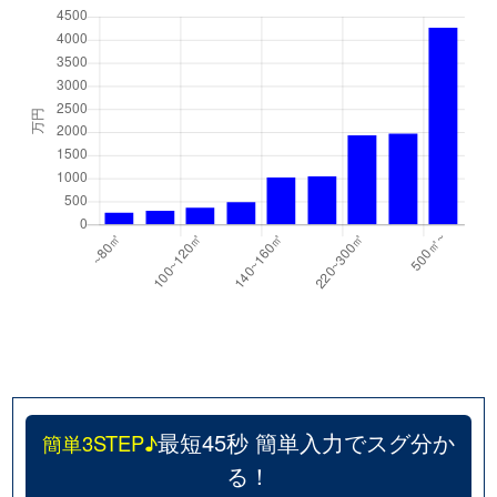
最短45秒 簡単入力でスグ分か
簡単3STEP♪
る！