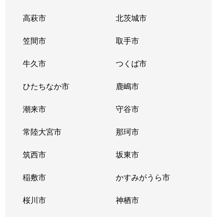
原町
930万円
古河
徒歩18分
高萩市
北茨城市
東
3,500万円
古河
徒歩10分
笠間市
取手市
東牛谷
700万円
古河
徒歩45分
牛久市
つくば市
東山田
50万円
古河
徒歩2時間
ひたちなか市
鹿嶋市
東山田
100万円
古河
徒歩2時間
潮来市
守谷市
東山田
50万円
古河
徒歩2時間
常陸大宮市
那珂市
東山田
筑西市
32万円
坂東市
古河
徒歩2時間
稲敷市
かすみがうら市
諸川
100万円
古河
徒歩2時間
桜川市
神栖市
諸川
130万円
古河
徒歩2時間