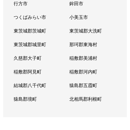
行方市
鉾田市
諸川
100万円
古河
徒歩2時間
つくばみらい市
小美玉市
諸川
100万円
古河
徒歩1時間45分
東茨城郡茨城町
東茨城郡大洗町
諸川
250万円
古河
徒歩2時間
東茨城郡城里町
那珂郡東海村
諸川
280万円
古河
徒歩2時間
久慈郡大子町
稲敷郡美浦村
諸川
1,600万円
古河
徒歩2時間
稲敷郡阿見町
稲敷郡河内町
諸川
1,000万円
古河
徒歩1時間45分
結城郡八千代町
猿島郡五霞町
諸川
300万円
古河
徒歩1時間45分
猿島郡境町
北相馬郡利根町
諸川
650万円
古河
徒歩2時間
諸川
370万円
古河
徒歩2時間