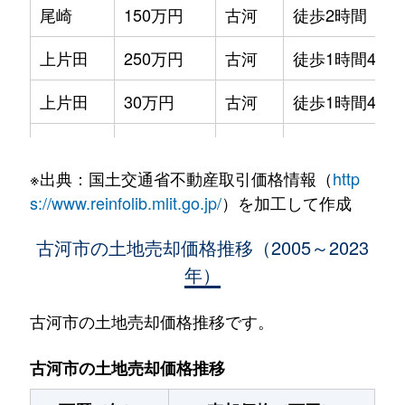
尾崎
150万円
古河
徒歩2時間
上片田
250万円
古河
徒歩1時間45分
上片田
30万円
古河
徒歩1時間45分
上片田
50万円
古河
徒歩1時間45分
※出典：国土交通省不動産取引価格情報（
http
上片田
1,300万円
古河
徒歩1時間45分
s://www.reinfolib.mlit.go.jp/
）を加工して作成
上片田
1,300万円
古河
徒歩1時間45分
古河市の土地売却価格推移（2005～2023
年）
上片田
1,300万円
古河
徒歩1時間45分
上片田
35万円
古河
徒歩1時間45分
古河市の土地売却価格推移です。
上片田
35万円
古河
徒歩1時間45分
古河市の土地売却価格推移