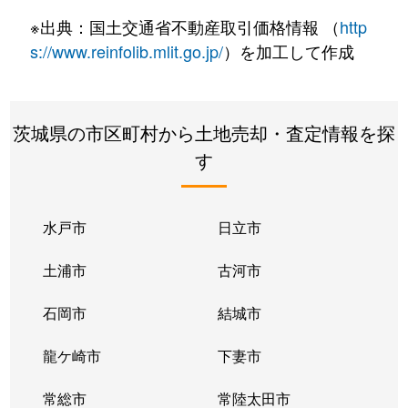
西牛谷
250万円
古河
徒歩26分
※出典：国土交通省不動産取引価格情報 （
http
西牛谷
640万円
古河
徒歩45分
s://www.reinfolib.mlit.go.jp/
）を加工して作成
西町
500万円
古河
徒歩15分
茨城県の市区町村から土地売却・査定情報を探
仁連
12万円
古河
徒歩1時間45分
す
仁連
66万円
古河
徒歩2時間
仁連
90万円
古河
徒歩2時間
水戸市
日立市
仁連
250万円
古河
徒歩2時間
土浦市
古河市
仁連
530万円
古河
徒歩2時間
石岡市
結城市
長谷町
990万円
古河
徒歩14分
龍ケ崎市
下妻市
長谷町
950万円
古河
徒歩14分
常総市
常陸太田市