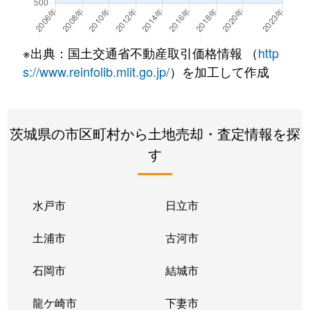
新取手
870万円
新取手
徒歩5分
新町
850万円
取手
徒歩13分
※出典：国土交通省不動産取引価格情報 （
http
台宿
200万円
取手
徒歩14分
s://www.reinfolib.mlit.go.jp/
）を加工して作成
寺田
600万円
新取手
徒歩10分
茨城県の市区町村から土地売却・査定情報を探
寺田
830万円
寺原
徒歩15分
す
戸頭
2,000万円
稲戸井
徒歩9分
戸頭
950万円
戸頭
徒歩13分
水戸市
日立市
戸頭
43,000万円
戸頭
徒歩13分
土浦市
古河市
戸頭
1,100万円
戸頭
徒歩10分
石岡市
結城市
戸頭
1,400万円
戸頭
徒歩18分
龍ケ崎市
下妻市