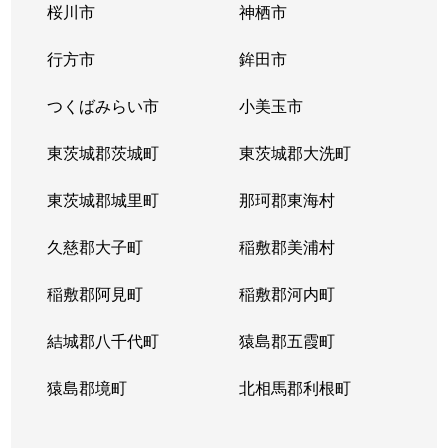
桜川市
神栖市
東
4,200万円
取手
徒歩14分
行方市
鉾田市
東
400万円
取手
徒歩14分
つくばみらい市
小美玉市
東
800万円
取手
徒歩19分
東茨城郡茨城町
東茨城郡大洗町
東
180万円
取手
徒歩19分
東茨城郡城里町
那珂郡東海村
藤代
1,200万円
藤代
徒歩4分
久慈郡大子町
稲敷郡美浦村
宮和田
1,400万円
藤代
徒歩3分
稲敷郡阿見町
稲敷郡河内町
宮和田
1,000万円
藤代
徒歩11分
結城郡八千代町
猿島郡五霞町
宮和田
1,200万円
藤代
徒歩1分
猿島郡境町
北相馬郡利根町
ゆめみ野
1,600万円
ゆめみ野
徒歩14分