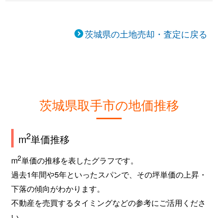
ゆめみ野
1,500万円
ゆめみ野
徒歩9分
ゆめみ野
1,800万円
ゆめみ野
徒歩16分
茨城県の土地売却・査定に戻る
ゆめみ野
2,500万円
ゆめみ野
徒歩16分
吉田
1,500万円
取手
徒歩45分
吉田
12万円
取手
徒歩29分
茨城県取手市の地価推移
2
m
単価推移
2
m
単価の推移を表したグラフです。
過去1年間や5年といったスパンで、その坪単価の上昇・
下落の傾向がわかります。
不動産を売買するタイミングなどの参考にご活用くださ
い。