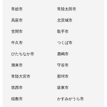
戸頭
2,300万円
戸頭
徒歩10分
常総市
常陸太田市
西
800万円
寺原
徒歩25分
高萩市
北茨城市
野々井
250万円
新取手
徒歩18分
笠間市
取手市
野々井
1,600万円
ゆめみ野
徒歩6分
牛久市
つくば市
野々井
1,500万円
ゆめみ野
徒歩6分
ひたちなか市
鹿嶋市
野々井
1,400万円
ゆめみ野
徒歩6分
潮来市
守谷市
野々井
常陸大宮市
5,900万円
那珂市
ゆめみ野
徒歩6分
筑西市
坂東市
白山
930万円
取手
徒歩6分
稲敷市
かすみがうら市
白山
1,400万円
西取手
徒歩5分