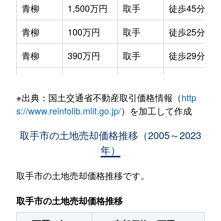
青柳
1,500万円
取手
徒歩45分
青柳
100万円
取手
徒歩25分
青柳
390万円
取手
徒歩29分
青柳
1,700万円
取手
徒歩26分
※出典：国土交通省不動産取引価格情報（
http
稲
1,800万円
寺原
徒歩28分
s://www.reinfolib.mlit.go.jp/
）を加工して作成
稲
380万円
寺原
徒歩13分
取手市の土地売却価格推移（2005～2023
年）
稲
1,700万円
寺原
徒歩13分
井野
2,400万円
取手
徒歩45分
取手市の土地売却価格推移です。
井野
500万円
取手
徒歩26分
取手市の土地売却価格推移