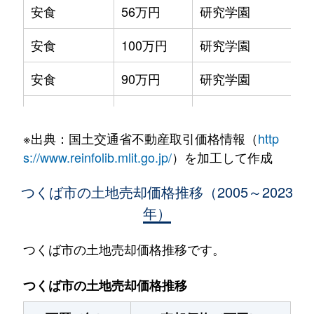
安食
56万円
研究学園
安食
100万円
研究学園
安食
90万円
研究学園
安食
100万円
宗道
※出典：国土交通省不動産取引価格情報（
http
天宝喜
700万円
牛久
s://www.reinfolib.mlit.go.jp/
）を加工して作成
天宝喜
290万円
牛久
つくば市の土地売却価格推移（2005～2023
年）
稲岡
1,400万円
荒川沖
稲荷原
1,300万円
牛久
つくば市の土地売却価格推移です。
今鹿島
1,900万円
研究学園
つくば市の土地売却価格推移