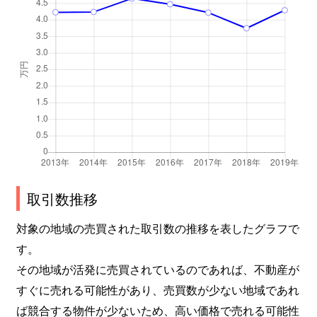
小和田
20万円
つくば
金田
700万円
つくば
妻木
860万円
つくば
境田
790万円
みどりの
境松
300万円
みどりの
境松
130万円
みどりの
取引数推移
さくらの森
2,300万円
つくば
対象の地域の売買された取引数の推移を表したグラフで
す。
大角豆
1,700万円
荒川沖
その地域が活発に売買されているのであれば、不動産が
すぐに売れる可能性があり、売買数が少ない地域であれ
大角豆
1,400万円
荒川沖
ば競合する物件が少ないため、高い価格で売れる可能性