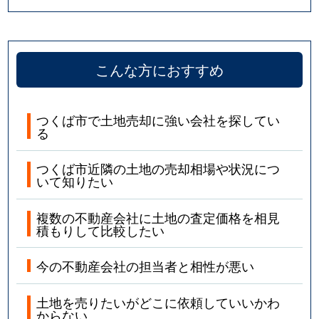
沼田
800万円
つくば
野畑
3,200万円
万博記念公園(茨城)
こんな方におすすめ
百家
1,300万円
万博記念公園(茨城)
つくば市で土地売却に強い会社を探してい
泊崎
40万円
龍ケ崎市
る
泊崎
140万円
龍ケ崎市
つくば市近隣の土地の売却相場や状況につ
いて知りたい
花島新田
600万円
みどりの
複数の不動産会社に土地の査定価格を相見
花畑
3,500万円
つくば
積もりして比較したい
花畑
3,500万円
つくば
今の不動産会社の担当者と相性が悪い
羽成
930万円
みどりの
土地を売りたいがどこに依頼していいかわ
からない