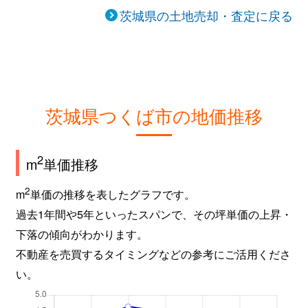
倉掛
1,800万円
つくば
茨城県の土地売却・査定に戻る
栗原
880万円
つくば
栗原
24万円
つくば
研究学園
8,500万円
研究学園
茨城県つくば市の地価推移
研究学園
19,000万円
研究学園
2
m
単価推移
研究学園
3,200万円
つくば
2
m
単価の推移を表したグラフです。
研究学園
5,700万円
つくば
過去1年間や5年といったスパンで、その坪単価の上昇・
高野
4,800万円
研究学園
下落の傾向がわかります。
不動産を売買するタイミングなどの参考にご活用くださ
高野
3,200万円
研究学園
い。
駒込
26,000万円
牛久