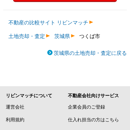
真瀬
350万円
みどりの
不動産の比較サイト リビンマッチ
真瀬
2,200万円
みどりの
土地売却・査定
茨城県
つくば市
真瀬
170万円
みどりの
真瀬
170万円
みどりの
茨城県の土地売却・査定に戻る
真瀬
280万円
みどりの
真瀬
650万円
みどりの
松野木
9,500万円
つくば
リビンマッチについて
不動産会社向けサービス
松野木
8,000万円
つくば
運営会社
企業会員のご登録
利用規約
仕入れ担当の方はこちら
松野木
1,400万円
つくば