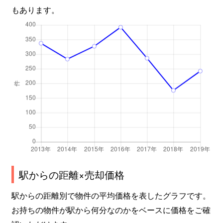
大角豆
400万円
つくば
もあります。
大角豆
450万円
つくば
大角豆
1,000万円
つくば
大角豆
300万円
つくば
篠崎
1,200万円
研究学園
篠崎
2,300万円
研究学園
篠崎
1,200万円
研究学園
駅からの距離×売却価格
柴崎
220万円
つくば
駅からの距離別で物件の平均価格を表したグラフです。
柴崎
360万円
つくば
お持ちの物件が駅から何分なのかをベースに価格をご確