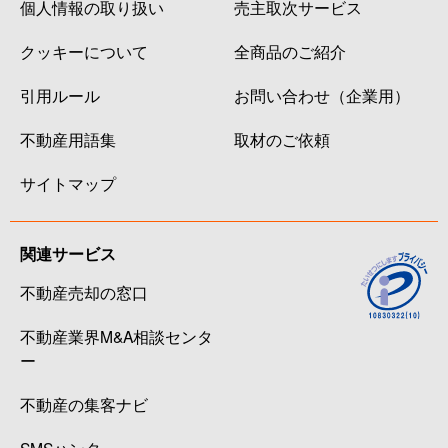
個人情報の取り扱い
売主取次サービス
みどりの
3,000万円
みどりの
クッキーについて
全商品のご紹介
みどりの
3,200万円
みどりの
引用ルール
お問い合わせ（企業用）
みどりの
3,000万円
みどりの
不動産用語集
取材のご依頼
みどりの
3,400万円
みどりの
サイトマップ
みどりの
2,700万円
みどりの
関連サービス
みどりの
4,600万円
みどりの
不動産売却の窓口
みどりの中央
42,000万円
みどりの
不動産業界M&A相談センタ
みどりの東
3,700万円
みどりの
ー
みどりの東
1,300万円
みどりの
不動産の集客ナビ
SMSハンター