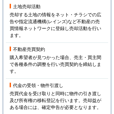
中山
600万円
ひたち野うしく
土地売却活動
中山
780万円
みどりの
売却する土地の情報をネット・チラシでの広
告や指定流通機構(レインズ)など不動産の売
並木
4,000万円
つくば
買情報ネットワークに登録し売却活動を行い
ます。
並木
34,000万円
つくば
並木
1,900万円
つくば
不動産売買契約
購入希望者が見つかった場合、売主・買主間
西大井
210万円
ひたち野うしく
で各種条件の調整を行い売買契約を締結しま
す。
西大沼
600万円
つくば
代金の受領・物件引渡し
西大橋
4,000万円
研究学園
売買代金を受け取りと同時に物件の引き渡し
西高野
700万円
研究学園
及び所有権の移転登記を行います。売却益が
ある場合には、確定申告が必要となります。
西高野
92万円
研究学園