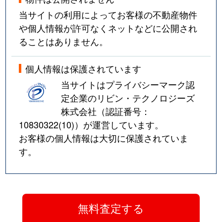
古来
940万円
つくば
当サイトの利用によってお客様の不動産物件
古来
5,100万円
つくば
や個人情報が許可なくネットなどに公開され
ることはありません。
北条
130万円
つくば
個人情報は保護されています
北条
200万円
つくば
当サイトはプライバシーマーク認
北条
1,200万円
つくば
定企業のリビン・テクノロジーズ
株式会社（認証番号：
洞下
40万円
つくば
10830322(10)
）が運営しています。
お客様の個人情報は大切に保護されていま
牧園
240万円
ひたち野うしく
す。
牧園
500万円
ひたち野うしく
牧園
900万円
ひたち野うしく
真瀬
460万円
みどりの