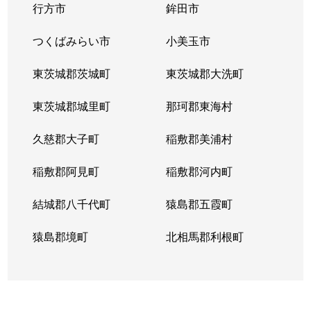
行方市
鉾田市
上広岡
100万円
つくば
つくばみらい市
小美玉市
上横場
3,100万円
万博記念公園(茨城)
東茨城郡茨城町
東茨城郡大洗町
上横場
910万円
万博記念公園(茨城)
東茨城郡城里町
那珂郡東海村
上横場
150万円
万博記念公園(茨城)
久慈郡大子町
稲敷郡美浦村
苅間
290万円
研究学園
稲敷郡阿見町
稲敷郡河内町
神郡
80万円
研究学園
結城郡八千代町
猿島郡五霞町
倉掛
140万円
つくば
猿島郡境町
北相馬郡利根町
倉掛
830万円
つくば
倉掛
1,600万円
つくば