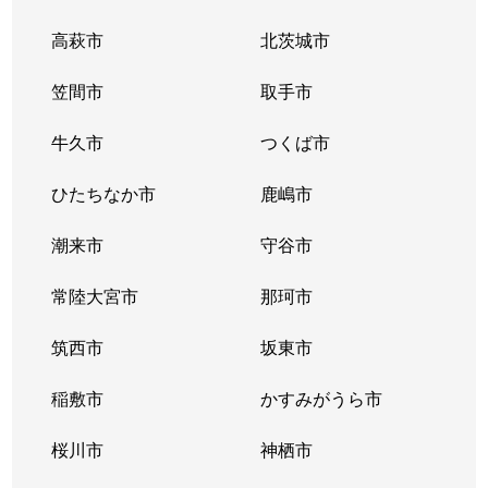
上河原崎
2,500万円
万博記念公園(茨城)
高萩市
北茨城市
上河原崎
9,400万円
万博記念公園(茨城)
笠間市
取手市
上河原崎
3,100万円
万博記念公園(茨城)
牛久市
つくば市
上河原崎
6,500万円
万博記念公園(茨城)
ひたちなか市
鹿嶋市
上郷
220万円
万博記念公園(茨城)
潮来市
守谷市
上郷
300万円
万博記念公園(茨城)
常陸大宮市
那珂市
上郷
筑西市
700万円
坂東市
万博記念公園(茨城)
稲敷市
かすみがうら市
上里
10万円
研究学園
桜川市
神栖市
上広岡
350万円
つくば