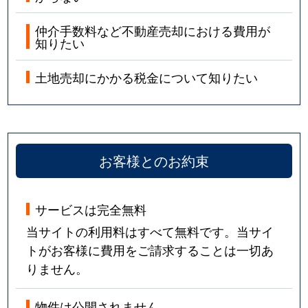
春風台
1,300万円
つくば
仲介手数料など不動産売却における費用が
知りたい
春風台
1,800万円
つくば
東
2,100万円
つくば
土地売却にかかる税金について知りたい
東平塚
1,100万円
つくば
東平塚
3,800万円
つくば
お客様とのお約束
樋の沢
1,100万円
ひたち野うしく
サービスは完全無料
樋の沢
1,300万円
ひたち野うしく
当サイトの利用料はすべて無料です。当サイ
古来
1,300万円
つくば
トがお客様に費用をご請求することは一切あ
りません。
古来
1,000万円
つくば
物件は公開されません