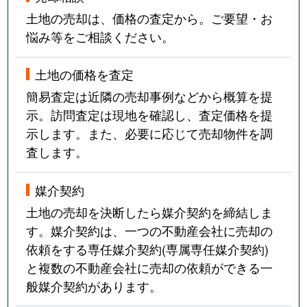
中根
180万円
つくば
土地の売却は、価格の査定から。ご要望・お
悩み等をご相談ください。
中別府
200万円
研究学園
土地の価格を査定
中別府
350万円
万博記念公園(茨城)
簡易査定は近隣の売却事例などから概算を提
中別府
390万円
万博記念公園(茨城)
示。訪問査定は現地を確認し、査定価格を提
示します。また、必要に応じて売却物件を調
中別府
230万円
万博記念公園(茨城)
査します。
中別府
230万円
万博記念公園(茨城)
媒介契約
中別府
230万円
万博記念公園(茨城)
土地の売却を決断したら媒介契約を締結しま
す。媒介契約は、一つの不動産会社に売却の
中別府
300万円
万博記念公園(茨城)
依頼をする専任媒介契約(専属専任媒介契約)
と複数の不動産会社に売却の依頼ができる一
中山
450万円
ひたち野うしく
般媒介契約があります。