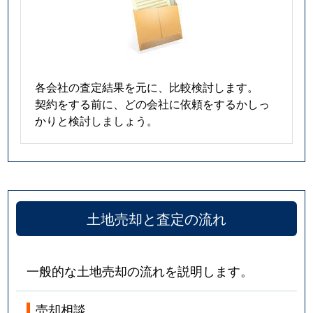
玉取
1,300万円
つくば
筑波
45万円
つくば
各会社の査定結果を元に、比較検討します。
筑穂
4,100万円
研究学園
契約をする前に、どの会社に依頼をするかしっ
かりと検討しましょう。
手代木
1,400万円
つくば
手代木
1,300万円
つくば
東光台
3,800万円
研究学園
土地売却と査定の流れ
東光台
1,800万円
研究学園
東光台
5,200万円
研究学園
一般的な土地売却の流れを説明します。
中根
69万円
つくば
売却相談