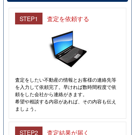
下横場
200万円
ひたち野うしく
STEP1
査定を依頼する
下横場
4,500万円
ひたち野うしく
自由ケ丘
100万円
藤代
自由ケ丘
200万円
藤代
自由ケ丘
140万円
龍ケ崎市
自由ケ丘
250万円
龍ケ崎市
査定をしたい不動産の情報とお客様の連絡先等
を入力して依頼完了。早ければ数時間程度で依
高崎
450万円
牛久
頼をした会社から連絡がきます。
希望や相談する内容があれば、その内容も伝え
高崎
950万円
牛久
ましょう。
高崎
730万円
ひたち野うしく
STEP2
査定結果が届く