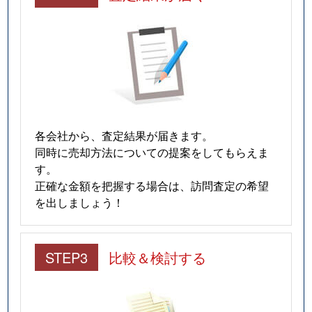
高見原
90万円
牛久
高見原
1,200万円
牛久
高見原
1,000万円
牛久
高見原
250万円
牛久
高見原
250万円
牛久
各会社から、査定結果が届きます。
同時に売却方法についての提案をしてもらえま
高見原
200万円
ひたち野うしく
す。
正確な金額を把握する場合は、訪問査定の希望
高山
1,600万円
万博記念公園(茨城)
を出しましょう！
竹園
3,900万円
つくば
STEP3
比較＆検討する
田中
15万円
下妻
玉取
33万円
つくば