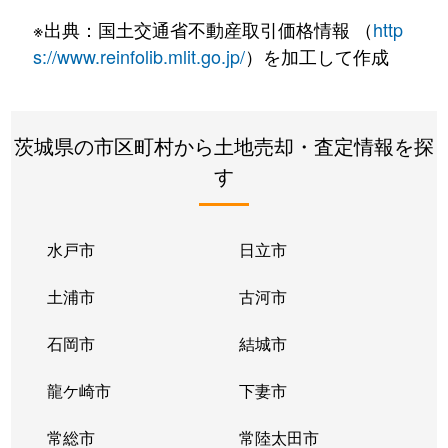
春日
13,000万円
つくば
※出典：国土交通省不動産取引価格情報 （
http
要元猿壁
950万円
研究学園
s://www.reinfolib.mlit.go.jp/
）を加工して作成
要元中根
840万円
つくば
茨城県の市区町村から土地売却・査定情報を探
要元中根
1,100万円
つくば
す
要元弥平太
2,000万円
研究学園
要元弥平太
270万円
研究学園
水戸市
日立市
上岩崎
450万円
牛久
土浦市
古河市
上岩崎
130万円
牛久
石岡市
結城市
上大島
4,000万円
つくば
龍ケ崎市
下妻市
上萱丸
2,300万円
みどりの
常総市
常陸太田市