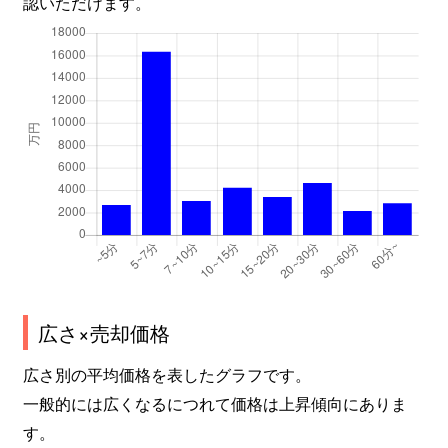
柴崎
1,600万円
つくば
認いただけます。
島
800万円
つくば
島名
4,100万円
万博記念公園(茨城)
島名
2,800万円
万博記念公園(茨城)
島名
36万円
万博記念公園(茨城)
島名
20,000万円
万博記念公園(茨城)
島名
5,700万円
万博記念公園(茨城)
広さ×売却価格
島名
2,800万円
万博記念公園(茨城)
広さ別の平均価格を表したグラフです。
島名
140万円
万博記念公園(茨城)
一般的には広くなるにつれて価格は上昇傾向にありま
島名
2,300万円
万博記念公園(茨城)
す。