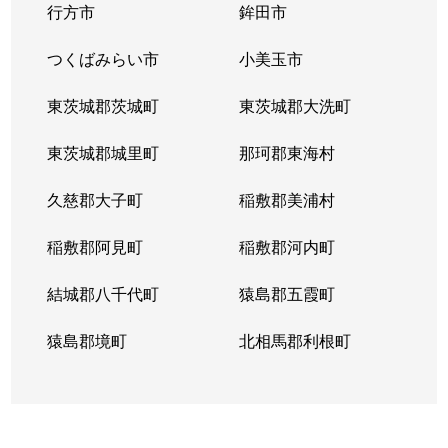
行方市
鉾田市
つくばみらい市
小美玉市
東茨城郡茨城町
東茨城郡大洗町
東茨城郡城里町
那珂郡東海村
久慈郡大子町
稲敷郡美浦村
稲敷郡阿見町
稲敷郡河内町
結城郡八千代町
猿島郡五霞町
猿島郡境町
北相馬郡利根町