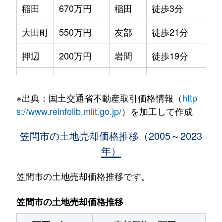
稲田
670万円
稲田
徒歩3分
大田町
550万円
友部
徒歩21分
押辺
200万円
岩間
徒歩19分
小原
96万円
友部
徒歩25分
※出典：国土交通省不動産取引価格情報（
http
笠間
850万円
笠間
徒歩28分
s://www.reinfolib.mlit.go.jp/
）を加工して作成
笠間
400万円
笠間
徒歩15分
笠間市の土地売却価格推移（2005～2023
年）
笠間
450万円
笠間
徒歩15分
片庭
20万円
稲田
徒歩1時間15分
笠間市の土地売却価格推移です。
来栖
750万円
笠間
-
笠間市の土地売却価格推移