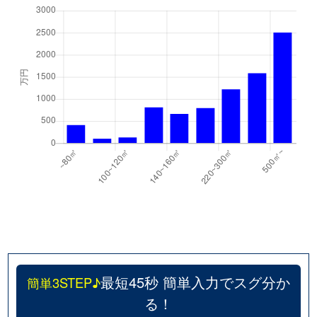
最短45秒 簡単入力でスグ分か
簡単3STEP♪
る！