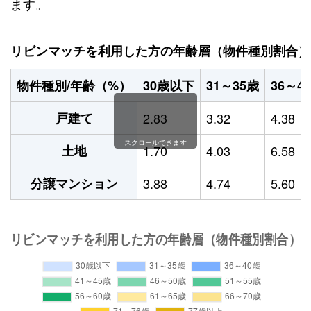
ます。
リビンマッチを利用した方の年齢層（物件種別割合）
物件種別/年齢（%）
30歳以下
31～35歳
36～4
戸建て
2.83
3.32
4.38
スクロールできます
土地
1.70
4.03
6.58
分譲マンション
3.88
4.74
5.60