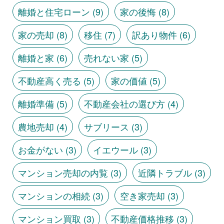
離婚と住宅ローン
(9)
家の後悔
(8)
家の売却
(8)
移住
(7)
訳あり物件
(6)
離婚と家
(6)
売れない家
(5)
不動産高く売る
(5)
家の価値
(5)
離婚準備
(5)
不動産会社の選び方
(4)
農地売却
(4)
サブリース
(3)
お金がない
(3)
イエウール
(3)
マンション売却の内覧
(3)
近隣トラブル
(3)
マンションの相続
(3)
空き家売却
(3)
マンション買取
(3)
不動産価格推移
(3)