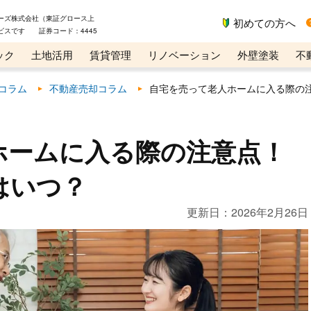
ーズ株式会社（東証グロース上
初めての方へ
ビスです 証券コード：4445
ック
土地活用
賃貸管理
リノベーション
外壁塗装
不
ライン講座
リビンマガジンBiz
コラム
不動産売却コラム
自宅を売って老人ホームに入る際の
ホームに入る際の注意点！
はいつ？
更新日：
2026年2月26日