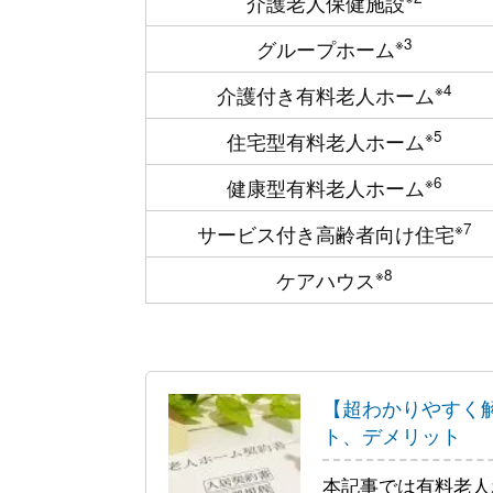
介護老人保健施設
※3
グループホーム
※4
介護付き有料老人ホーム
※5
住宅型有料老人ホーム
※6
健康型有料老人ホーム
※7
サービス付き高齢者向け住宅
※8
ケアハウス
【超わかりやすく
ト、デメリット
本記事では有料老人