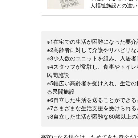
人福祉施設との違い
※1在宅での生活が困難になった要
※2高齢者に対して介護やリハビリ
※3少人数のユニットを組み、入居
※4スタッフが常駐し、食事やトイ
民間施設
※5幅広い高齢者を受け入れ、生活
る民間施設
※6自立した生活を送ることができ
※7さまざまな生活支援を受けられ
※8自立した生活が困難な60歳以上
高額になる場合は、ためてきた資金だ