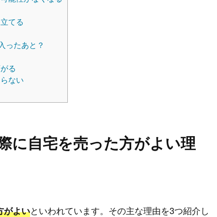
を立てる
入ったあと？
下がる
売らない
際に自宅を売った方がよい理
といわれています。その主な理由を3つ紹介し
方がよい