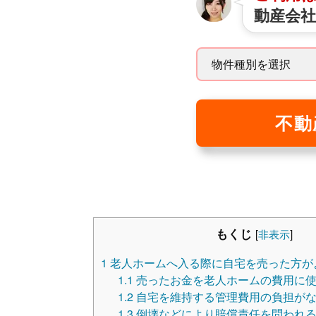
動産会
不動
もくじ
[
非表示
]
1
老人ホームへ入る際に自宅を売った方が
1.1
売ったお金を老人ホームの費用に
1.2
自宅を維持する管理費用の負担が
1.3
倒壊などにより賠償責任を問われる