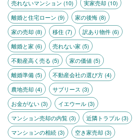
売れないマンション
(10)
実家売却
(10)
離婚と住宅ローン
(9)
家の後悔
(8)
家の売却
(8)
移住
(7)
訳あり物件
(6)
離婚と家
(6)
売れない家
(5)
不動産高く売る
(5)
家の価値
(5)
離婚準備
(5)
不動産会社の選び方
(4)
農地売却
(4)
サブリース
(3)
お金がない
(3)
イエウール
(3)
マンション売却の内覧
(3)
近隣トラブル
(3)
マンションの相続
(3)
空き家売却
(3)