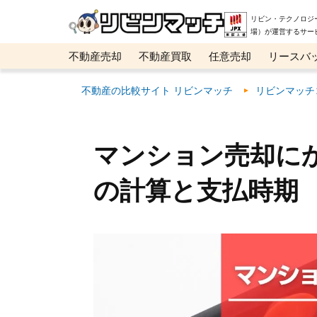
リビン・テクノロジ
場）が運営するサー
不動産売却
不動産買取
任意売却
リースバ
メタ住宅展示場
ベスト不動産カンパニー
オン
不動産の比較サイト リビンマッチ
リビンマッチ
マンション売却に
の計算と支払時期