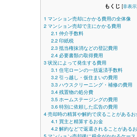
もくじ
[
非表示
1
マンション売却にかかる費用の全体像
2
マンション売却で主にかかる費用
2.1
仲介手数料
2.2
印紙税
2.3
抵当権抹消などの登記費用
2.4
必要書類の取得費用
3
状況によって発生する費用
3.1
住宅ローンの一括返済手数料
3.2
引っ越し・仮住まいの費用
3.3
ハウスクリーニング・補修の費用
3.4
残置物の処分費
3.5
ホームステージングの費用
3.6
特別に依頼した広告の費用
4
売却時の精算や解約で戻ることがあるお
4.1
買主と精算するお金
4.2
解約などで返還されることがある
5
マンション売却後に税金がかかるケース