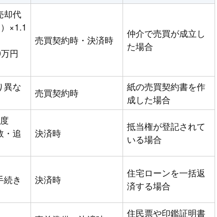
売却代
）×1.1
仲介で売買が成立し
売買契約時・決済時
た場合
0万円
り異な
紙の売買契約書を作
売買契約時
成した場合
程度
抵当権が登記されて
数・追
決済時
いる場合
）
住宅ローンを一括返
手続き
決済時
済する場合
住民票や印鑑証明書