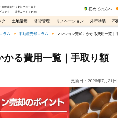
ーズ株式会社（東証グロース上
初めての方へ
ビスです 証券コード：4445
ック
土地活用
賃貸管理
リノベーション
外壁塗装
不
ライン講座
リビンマガジンBiz
コラム
不動産売却コラム
マンション売却にかかる費用一覧｜
かかる費用一覧｜手取り額
更新日：
2026年7月21日