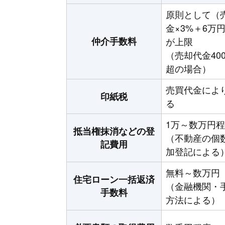
原則として（
金×3%＋6万円
仲介手数料
が上限
（売却代金40
超の場合）
売買代金によ
印紙税
る
1万～数万円
抵当権抹消などの登
（不動産の個
記費用
加登記による
無料～数万円
住宅ローン一括返済
（金融機関・
手数料
方法による）