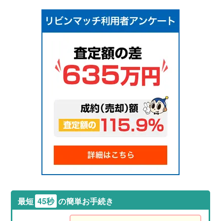
最短
45秒
の簡単お手続き