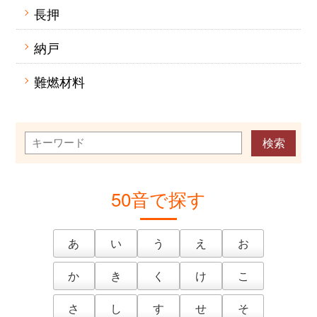
長押
納戸
難燃材料
50音で探す
あ
い
う
え
お
か
き
く
け
こ
さ
し
す
せ
そ