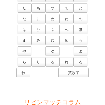
た
ち
つ
て
と
な
に
ぬ
ね
の
は
ひ
ふ
へ
ほ
ま
み
む
め
も
や
ゆ
よ
ら
り
る
れ
ろ
わ
英数字
リビンマッチコラム