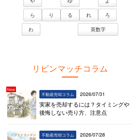
や
ゆ
よ
ら
り
る
れ
ろ
わ
英数字
リビンマッチコラム
New
2026/07/31
不動産売却コラム
実家を売却するには？タイミングや
後悔しない売り方、注意点
2026/07/28
不動産売却コラム