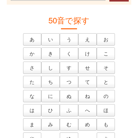
50音で探す
あ
い
う
え
お
か
き
く
け
こ
さ
し
す
せ
そ
た
ち
つ
て
と
な
に
ぬ
ね
の
は
ひ
ふ
へ
ほ
ま
み
む
め
も