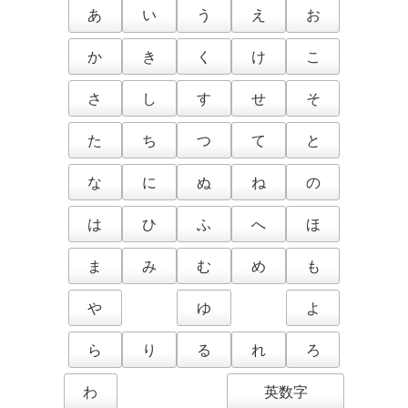
あ
い
う
え
お
か
き
く
け
こ
さ
し
す
せ
そ
た
ち
つ
て
と
な
に
ぬ
ね
の
は
ひ
ふ
へ
ほ
ま
み
む
め
も
や
ゆ
よ
ら
り
る
れ
ろ
わ
英数字