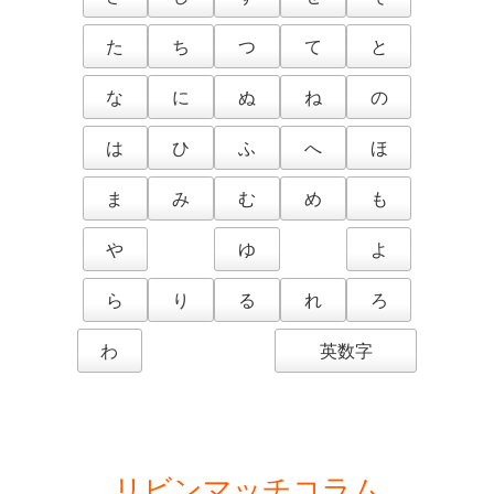
た
ち
つ
て
と
な
に
ぬ
ね
の
は
ひ
ふ
へ
ほ
ま
み
む
め
も
や
ゆ
よ
ら
り
る
れ
ろ
わ
英数字
リビンマッチコラム