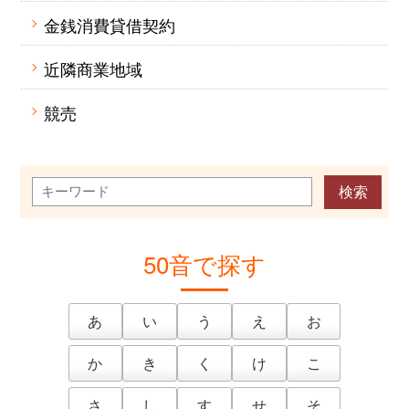
金銭消費貸借契約
近隣商業地域
競売
50音で探す
あ
い
う
え
お
か
き
く
け
こ
さ
し
す
せ
そ