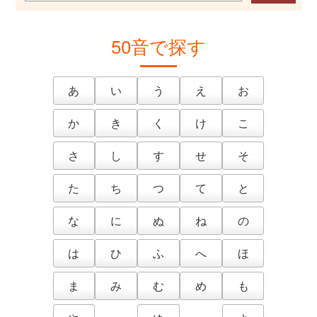
50音で探す
あ
い
う
え
お
か
き
く
け
こ
さ
し
す
せ
そ
た
ち
つ
て
と
な
に
ぬ
ね
の
は
ひ
ふ
へ
ほ
ま
み
む
め
も