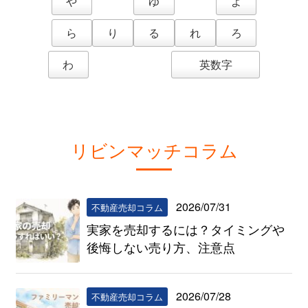
や
ゆ
よ
ら
り
る
れ
ろ
わ
英数字
リビンマッチコラム
2026/07/31
不動産売却コラム
実家を売却するには？タイミングや
後悔しない売り方、注意点
2026/07/28
不動産売却コラム