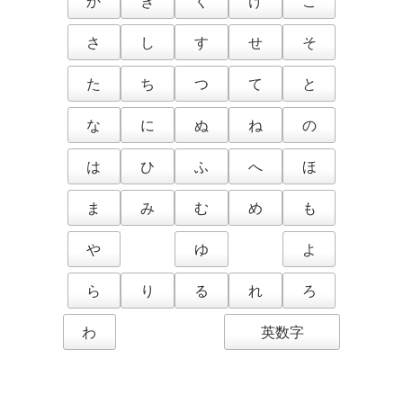
か
き
く
け
こ
さ
し
す
せ
そ
た
ち
つ
て
と
な
に
ぬ
ね
の
は
ひ
ふ
へ
ほ
ま
み
む
め
も
や
ゆ
よ
ら
り
る
れ
ろ
わ
英数字