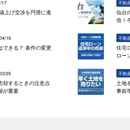
/17
不動
の値上げ交渉を円滑に進
仙台
倍！
04/16
不動
はできる？ 条件の変更
住宅
ロー
03/25
不動
売却するときの注意点
土地
握が重要
事前