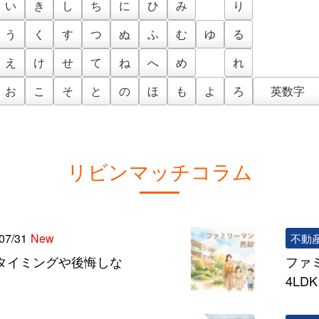
い
き
し
ち
に
ひ
み
り
う
く
す
つ
ぬ
ふ
む
ゆ
る
え
け
せ
て
ね
へ
め
れ
お
こ
そ
と
の
ほ
も
よ
ろ
英数字
リビンマッチコラム
07/31
New
不動
タイミングや後悔しな
ファ
4L