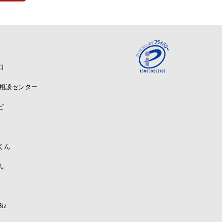
口
A相談センター
ビ
くん
ん
iz