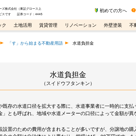
ーズ株式会社（東証グロース上
初めての方へ
ビスです 証券コード：4445
ック
土地活用
賃貸管理
リノベーション
外壁塗装
不
ライン講座
リビンマガジンBiz
不動産売却ご相談デスク
「す」から始まる不動産用語
水道負担金
水道負担金
（スイドウフタンキン）
や既存の水道口径を拡大する際に、水道事業者に一時的に支払
金」とも呼ばれ、地域や水道メーターの口径によって金額が異
設設置のための費用が含まれることが多いですが、分譲地の購