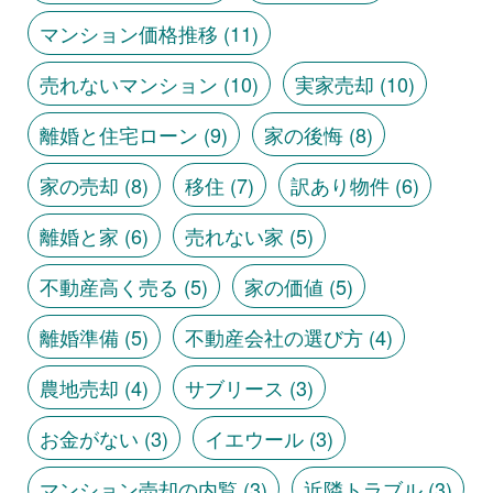
マンション価格推移
(11)
売れないマンション
(10)
実家売却
(10)
離婚と住宅ローン
(9)
家の後悔
(8)
家の売却
(8)
移住
(7)
訳あり物件
(6)
離婚と家
(6)
売れない家
(5)
不動産高く売る
(5)
家の価値
(5)
離婚準備
(5)
不動産会社の選び方
(4)
農地売却
(4)
サブリース
(3)
お金がない
(3)
イエウール
(3)
マンション売却の内覧
(3)
近隣トラブル
(3)