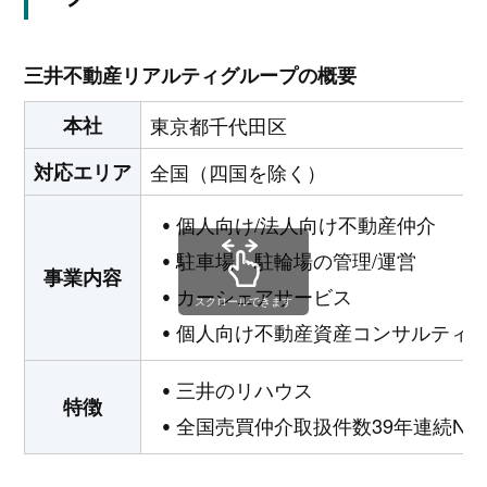
三井不動産リアルティグループの概要
本社
東京都千代田区
対応エリア
全国（四国を除く）
個人向け/法人向け不動産仲介
駐車場・駐輪場の管理/運営
事業内容
カーシェアサービス
スクロールできます
個人向け不動産資産コンサルティ
三井のリハウス
特徴
全国売買仲介取扱件数39年連続No.